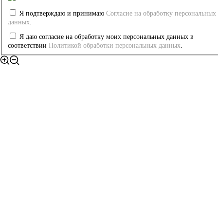
защищены.
Каталог
Я подтверждаю и принимаю
Согласие на обработку персональных
Доставка и оплата
данных
.
Сотрудничество
Контакты
Я даю согласие на обработку моих персональных данных в
Политика конфиденциальности
соответствии
Политикой обработки персональных данных
.
г. Москва, Головинское шоссе
12, под. 2, офис 201
Telegram
Whatsapp
topswitches@yandex.ru
+7 926 187 05 50