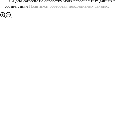
Я даю согласие на обработку моих персональных данных в
соответствии
Политикой обработки персональных данных
.
© 2022 г. Все права
защищены.
Каталог
Доставка и оплата
Сотрудничество
Контакты
Политика конфиденциальности
г. Москва, Головинское шоссе
12, под. 2, офис 201
Telegram
Whatsapp
topswitches@yandex.ru
+7 926 187 05 50